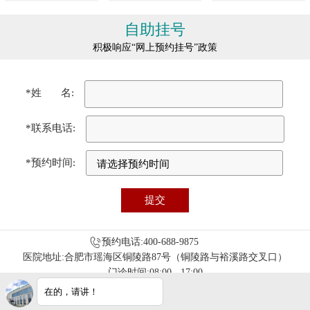
自助挂号
积极响应“网上预约挂号”政策
*姓 名:
*联系电话:
*预约时间:
预约电话:400-688-9875
医院地址:合肥市瑶海区铜陵路87号（铜陵路与裕溪路交叉口）
门诊时间:08:00 - 17:00
免责声明：本站图/文均来自于网络收集，仅供病友参考，不作为医疗诊
在的，请讲！
断依据，服用药物或进行治疗时请遵医嘱。如有转载或引用文章涉及版权
问题，请与我们联系删除！